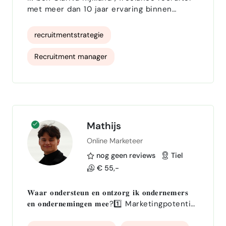
met meer dan 10 jaar ervaring binnen
corporate, agency en interim recruitment.
Mijn focus ligt op het werven van nieuwe
recruitmentstrategie
kandidaten en het optimaliseren van
recruitmentprocessen . Ik help organisaties
Recruitment manager
hun talentstrategie te versterken en
duurzame matches te maken. ✅ Expertises
Recruitmentprocessen
Full-cycle recruitment (van intake tot
plaatsing) Procesoptimalis…
Recruitment marketing
recruitment
Werving en slectie
Mathijs
Online Marketeer
nog geen reviews
Tiel
€ 55,-
𝐖𝐚𝐚𝐫 𝐨𝐧𝐝𝐞𝐫𝐬𝐭𝐞𝐮𝐧 𝐞𝐧 𝐨𝐧𝐭𝐳𝐨𝐫𝐠 𝐢𝐤 𝐨𝐧𝐝𝐞𝐫𝐧𝐞𝐦𝐞𝐫𝐬
𝐞𝐧 𝐨𝐧𝐝𝐞𝐫𝐧𝐞𝐦𝐢𝐧𝐠𝐞𝐧 𝐦𝐞𝐞?1️⃣ Marketingpotentie
in kaart krijgen ten opzichte van
concurrentie en vergelijkbare markten2️⃣