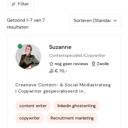
Filter
Getoond 1-7 van 7
resultaten
Suzanne
Contentspecialist/Copywriter
nog geen reviews
Zwolle
€ 70,-
Creatieve Content- & Social Mediastrateeg
| Copywriter gespecialiseerd in
gedragspyschologie Als creatieve content-
en social mediastrateeg geloof ik dat de
content writer
linkedin ghostwriting
sterkste marketing begint bij oprechte
menselijke connectie. Met tien jaar ervaring
copywriter
Recruitment marketing
in de achterzak help ik merken een