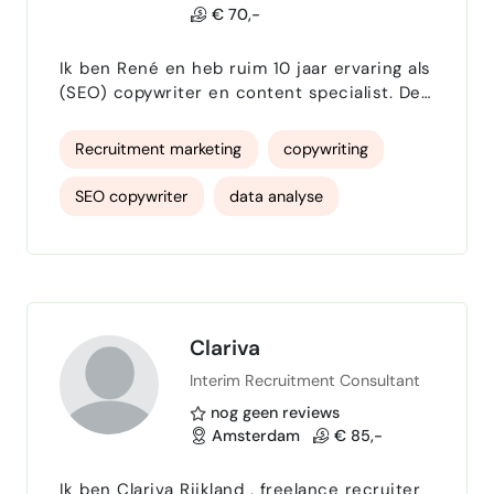
€ 70,-
Ik ben René en heb ruim 10 jaar ervaring als
(SEO) copywriter en content specialist. De
afgelopen jaren heb ik met veel
uiteenlopende klanten en bedrijven
Recruitment marketing
copywriting
gewerkt, mooie teksten geschreven en
resultaten behaald. Ik kan me goed inleven
SEO copywriter
data analyse
in de doelgroep en de tekst specifiek op
deze groep richten. In combinatie met
prikkelende inhoud, de juiste zoekwoorden
en toon, zetten mijn teksten aan tot acti…
Clariva
Interim Recruitment Consultant
nog geen reviews
Amsterdam
€ 85,-
Ik ben Clariva Rijkland , freelance recruiter