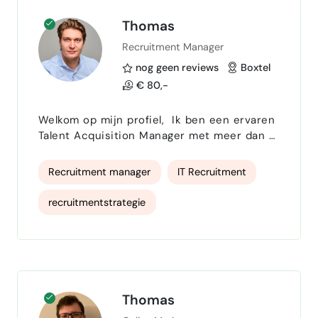
werving en selectie
Thomas
Recruitment Manager
Recruitment marketing
nog geen reviews
Boxtel
€ 80,-
Welkom op mijn profiel, Ik ben een ervaren
Talent Acquisition Manager met meer dan 8
jaar ervaring in zowel corporate als bureau-
omgevingen. Mijn kracht ligt in het bouwen
Recruitment manager
IT Recruitment
en leiden van recruitmentteams, het
managen van complexe wervingsprocessen
recruitmentstrategie
en het ontwikkelen van slimme sourcing- en
employer brandingstrategieën. Bij
Recruitmentprocessen
internationale organisaties zoals Fluke
Corporation (EMEA) en Het Ond…
Recruitment marketing
Thomas