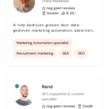
Online Marketeer
nog geen reviews
Houten
€ 55,-
Ik help bedrijven groeien door data-
gedreven marketing automation, advertising
en SEO te combineren. Met een focus op
performance zorg ik dat iedere euro
Marketing Automation specialist
rendement oplevert. Of het nu gaat om
B2B-leads of B2C-sales. 💡 Wat ik doe:
Recruitment marketing
SEA
SEO
Marketing automation & nurture flows via
tools als ActiveCampaign SEA & social
performance marketing
media ads die converteren SEO &
contentstrategieën voor duurzame groei E…
e-mail marketeer
growth marketeer
social media marketeer
René
SEO copywriter & content
specialist
nog geen reviews
Zwolle