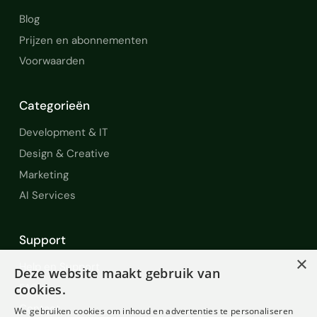
Blog
Prijzen en abonnementen
Voorwaarden
Categorieën
Development & IT
Design & Creative
Marketing
AI Services
Support
×
Help en Support
Deze website maakt gebruik van
FAQ
cookies.
Contact
We gebruiken cookies om inhoud en advertenties te personaliseren