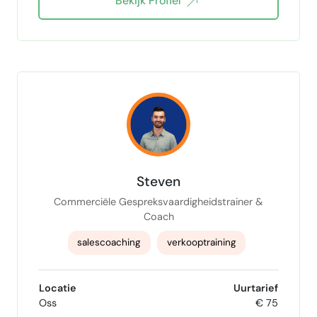
Bekijk Profiel
content marketing specialist
copywriter
LinkedIn Marketing
Linkedin sales navigator
E-mailmarketing
B2B Sales
management consultant
Verandermanagement
Steven
Commerciële Gespreksvaardigheidstrainer &
Coach
salescoaching
verkooptraining
consultative selling
Locatie
Uurtarief
Oss
€ 75
Commerciële Gespreksvaardigheid