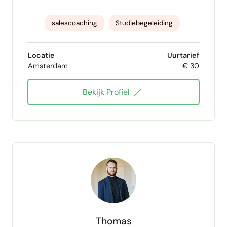
salescoaching
Studiebegeleiding
Huiswerkondersteuning
B2C verkoop
Locatie
Uurtarief
Amsterdam
€ 30
B2B verkoop
retail management
Bekijk Profiel
verkoopvaardigheden
Verkoopstrategie
Talentontwikkeling
gespreksvaardigheden
Thomas