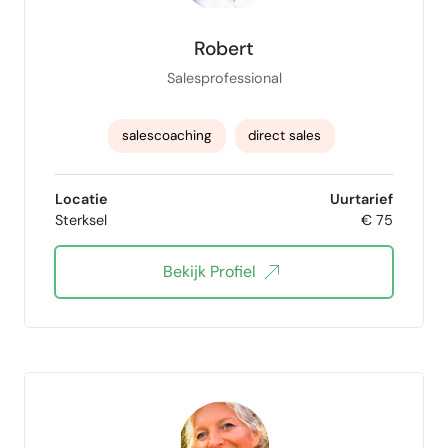
Robert
Salesprofessional
salescoaching
direct sales
sales support
Locatie
Uurtarief
Sterksel
€ 75
sales en accountmanagement
Bekijk Profiel