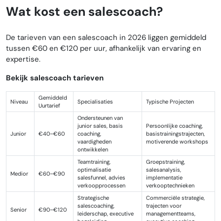
Wat kost een salescoach?
De tarieven van een salescoach in 2026 liggen gemiddeld
tussen €60 en €120 per uur, afhankelijk van ervaring en
expertise.
Bekijk salescoach tarieven
Gemiddeld
Niveau
Specialisaties
Typische Projecten
Uurtarief
Ondersteunen van
junior sales, basis
Persoonlijke coaching,
Junior
€40–€60
coaching,
basistrainingstrajecten,
vaardigheden
motiverende workshops
ontwikkelen
Teamtraining,
Groepstraining,
optimalisatie
salesanalysis,
Medior
€60–€90
salesfunnel, advies
implementatie
verkoopprocessen
verkooptechnieken
Strategische
Commerciële strategie,
salescoaching,
trajecten voor
Senior
€90–€120
leiderschap, executive
managementteams,