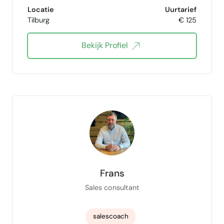
Opleidingen en Methodieken
Locatie
Uurtarief
Tilburg
€ 125
leiderschapstrainer
Wft zorg
Bekijk Profiel
Frans
Sales consultant
salescoach