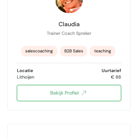
Claudia
Trainer Coach Spreker
salescoaching
B2B Sales
teaching
overtuigend spreker
Intakegesprekken
Locatie
Uurtarief
Lithoijen
€ 88
Bekijk Profiel