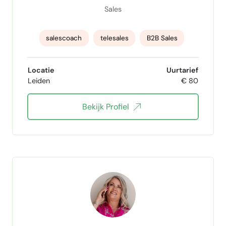
Sales
salescoach
telesales
B2B Sales
aftersales
inside sales
Online sales
Locatie
Uurtarief
Leiden
€ 80
B2B telesales
Bekijk Profiel