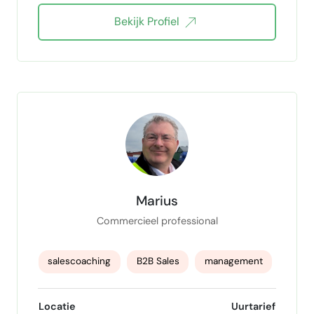
Bekijk Profiel
Teamcoaching
Salespsychologie
Coachend Leiderschap
overtuigingskracht
Zelfvertrouwen Opbouwen
kritisch denken
Marius
Commercieel professional
salescoaching
B2B Sales
management
International sales
Change manager
Locatie
Uurtarief