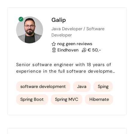
dan graag, samen …
Galip
Java Developer / Software
Developer
nog geen reviews
Eindhoven
€ 50,-
Senior software engineer with 18 years of
experience in the full software development
cycle. Has acommand of object-oriented
programming principles to develop scalable,
software development
Java
Sping
distributed, maintainableand performance
critical software solutions. No sponsorship
Spring Boot
Spring MVC
Hibernate
required for working visa and residence
permit. (Netherlands) • Java 8-20, C#•
Java EE
C#
Flutter
Spring, Spring Boot, Spring MVC, Spring
Data JPA, Hibernate…
SQL Databases
NoSQL Databases