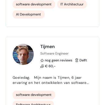
software development
IT Architectuur
AI Development
Tijmen
Software Engineer
nog geen reviews
Delft
€ 60,-
Goeiedag. Mijn naam is Tijmen, 6 jaar
ervaring en het ontwikkelen van software
applicaties. Dit is van simpele data stromen
tussen 2 bronnen tot complexe
software development
architecturen die opzichzelf draaien. Ik ben
hier om elke software gerelateerde
Software Architectuur