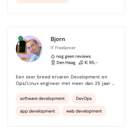
Bjorn
IT Freelancer
nog geen reviews
Den Haag
€ 95,-
Een zeer breed ervaren Development en
Ops/Linux engineer met meer dan 25 jaar
ervaring en een flinke dosis creativiteit
waarmee ik, van A tot Z, totaaloplossingen
software development
DevOps
verzin en bouw. Heb je dus behoefte aan
een echte meedenker, in je project, dan
app development
web development
ben je bij mij helemaal aan het juiste adres.
Bij eventuele samenwerking, maak ik graag
altijd eerst even kennis en daarna bepaal ik