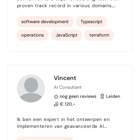
proven track record in various domains,
including embedded systems, cloud
security operations.
software development
Typescript
operations
JavaScript
terraform
security
embedded
Python
C++
AWS
Vincent
AI Consultant
nog geen reviews
Leiden
€ 120,-
Ik ben een expert in het ontwerpen en
implementeren van geavanceerde AI
systemen, met veel ervaring in het
opzetten van innovatie projecten alsmede