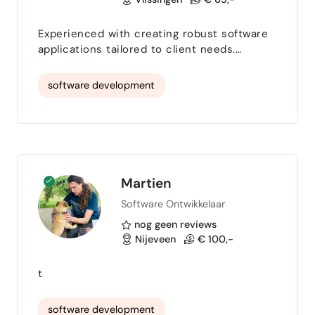
Experienced with creating robust software
applications tailored to client needs.
Utilizes advanced coding techniques to
ensure seamless performance and
software development
scalability. Strong understanding of
software development lifecycle and agile
methodologies.
Martien
Software Ontwikkelaar
nog geen reviews
Nijeveen
€ 100,-
t
software development