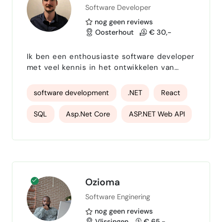
Software Developer
nog geen reviews
Oosterhout
€ 30,-
Ik ben een enthousiaste software developer
met veel kennis in het ontwikkelen van
desktop- en webapplicaties. Omdat ik altijd
wil blijven leren en groeien, ben ik op zoek
software development
.NET
React
naar kleine projectjes naast mijn vaste
baan.
SQL
Asp.Net Core
ASP.NET Web API
Ozioma
Software Enginering
nog geen reviews
Vlissingen
€ 65,-