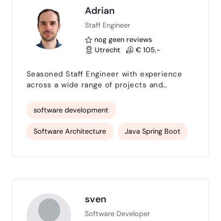
Adrian
Staff Engineer
nog geen reviews
Utrecht
€ 105,-
Seasoned Staff Engineer with experience
across a wide range of projects and
technologies. From system architecture to
GenAI, RAG, Agents and others.
software development
Software Architecture
Java Spring Boot
Backend Development
AI Agents
GenAI
sven
Software Developer