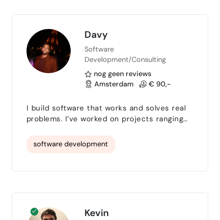
aan projecten die…
Davy
Software
Development/Consulting
nog geen reviews
Amsterdam
€ 90,-
I build software that works and solves real
problems. I’ve worked on projects ranging
from small automations to full AI
integrations and backend systems. My
software development
focus is on getting things done fast, clean,
and without unnecessary complexity. I help
with development, IT setup, and applied AI.
That can mean improving existing code,
automating repetitive work, or building tools
that make a business …
Kevin