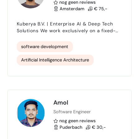
nog geen reviews
Amsterdam
€ 75,-
Kuberya B.V. | Enterprise AI & Deep Tech
Solutions We work exclusively on a fixed-
project basis (milestone deliverables). We
deliver end-to-end AI architecture, solution
software development
licensing, and technical project
consultation for fixed scopes rather than
Artificial Intelligence Architecture
billing hourly. Contact us with your project
scope for a custom milestone proposal.
Machine Learning integration
CRM ERP integration
Amol
Software Engineer
nog geen reviews
Puderbach
€ 30,-