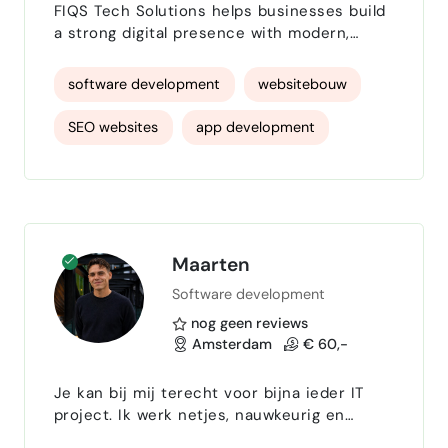
FIQS Tech Solutions helps businesses build
a strong digital presence with modern,
affordable, and scalable technology
solutions. We specialize in: - Website
software development
websitebouw
Development (Business, Portfolio, E-
commerce) - Custom Web Applications -
SEO websites
app development
Landing Pages - ERP & Management
Systems - Website Redesign &
SaaS Development
Optimization - WordPress Development -
Website Maintenance & Support Our
focus is on…
Maarten
Software development
nog geen reviews
Amsterdam
€ 60,-
Je kan bij mij terecht voor bijna ieder IT
project. Ik werk netjes, nauwkeurig en
betrouwbaar.