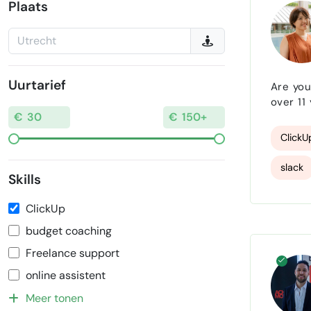
Googl
Plaats
Oploss
Financ
Uurtarief
Are you 
projec
over 11
talent developme
proposa
ClickU
slack
Skills
ClickUp
budget coaching
Freelance support
online assistent
Meer tonen