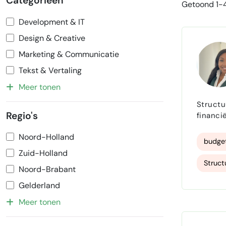
Categorieën
Getoond 1-4
Development & IT
Design & Creative
Marketing & Communicatie
Tekst & Vertaling
Meer tonen
Structuur. Stabiliteit. P
Regio's
financi
creatieve p
Noord-Holland
Work. O
budge
Zuid-Holland
Struct
Noord-Brabant
klantc
Gelderland
Meer tonen
notule