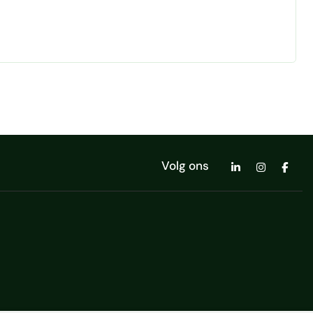
eert als schakel tussen business en IT en weet in
Volg ons