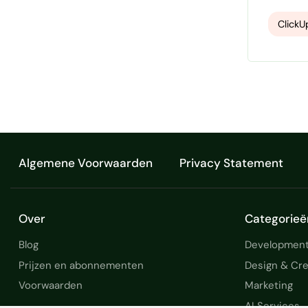
stories
stakeho
ClickU
Algemene Voorwaarden
Privacy Statement
Over
Categorieë
Blog
Development
Prijzen en abonnementen
Design & Cre
Voorwaarden
Marketing
AI Services