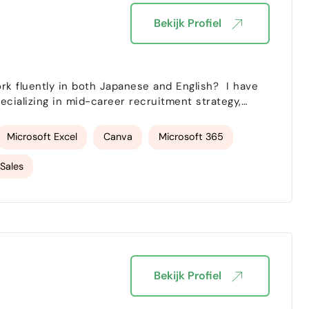
rouwbaar
discreet
proactief
meedenkend
Bekijk Profiel
erlenend
budgetplanning
es
fondsenwerving
fluently in both Japanese and English? I have
ieel overzichtmaken
ecializing in mid-career recruitment strategy,
1…
Microsoft Excel
Canva
Microsoft 365
Sales
Bekijk Profiel