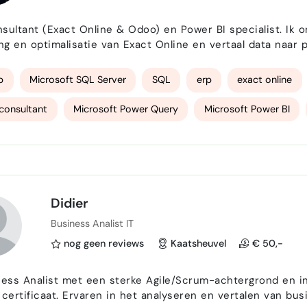
nt (Exact Online & Odoo) en Power BI specialist. Ik ondersteun organisaties bij implementatie,
ing en optimalisatie van Exact Online en vertaal data naar
ond in operations en procesverbetering zorg ik voor oplossingen die
e en interim opdrachten (Exact, Odoo, BI, procesoptimali…
p
Microsoft SQL Server
SQL
erp
exact online
consultant
Microsoft Power Query
Microsoft Power BI
ode
agile scrum
Exact Globe consultant
Exact Online
Didier
Business Analist IT
nog geen reviews
Kaatsheuvel
€ 50,-
ness Analist met een sterke Agile/Scrum-achtergrond en in
 certificaat. Ervaren in het analyseren en vertalen van b