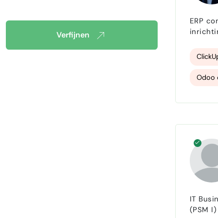
ERP consulta
inricht
Verfijnen
achtergr
parttim
ClickU
Odoo 
Low C
IT Busi
(PSM I)