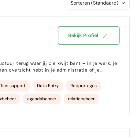
Bekijk Profiel
een overzicht hebt in je administratie of je
chter van Mandjy’s
fice support
Data Entry
Rapportages
xbeheer
agendabeheer
relatiebeheer
tueel assistent
projectmanagement
Facturatie
ectplanning
Planning maken