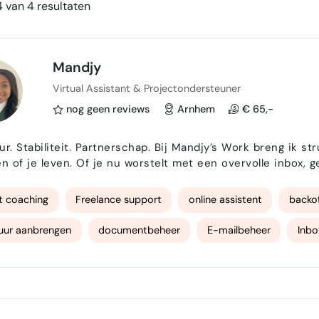
 van 4 resultaten
Mandjy
Virtual Assistant & Projectondersteuner
nog geen reviews
Arnhem
€ 65,-
artnerschap. Bij Mandjy’s Work breng ik structuur terug waar jij die kwijt bent – in je werk, je
ën of je leven. Of je nu worstelt met een overvolle inbox, g
rocessen beter wilt stroomlijnen – ik help je weer grip te krijgen. Ik ben Mandjy , opri
oit zat ik zelf midden in …
t coaching
Freelance support
online assistent
backof
uur aanbrengen
documentbeheer
E-mailbeheer
Inbo
ontact
klantgericht
ClickUp
Virtual assistent
vir
ren
Notuleren en verslaglegging
agendaplanning
proj