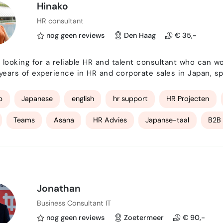
e Workspace
Microsoft Office
Trello
Canva
bet
Hinako
HR consultant
ingsgericht
communicatief sterk
zelfstandig
dienstv
nog geen reviews
Den Haag
€ 35,-
iele dienstverlening
Coaching op geldgedrag
Subsidieadvi
looking for a reliable HR and talent consultant who can work 
tvoorstellen schrijven
subsidieaanvragen schrijven
financ
 years of experience in HR and corporate sales in Japan, sp
nt, and employee engagement. I have supported over 700 companies and provided strategic
ls and recruitment process improvements for more than 
p
Japanese
english
hr support
HR Projecten
Teams
Asana
HR Advies
Japanse-taal
B2B 
Jonathan
Business Consultant IT
nog geen reviews
Zoetermeer
€ 90,-