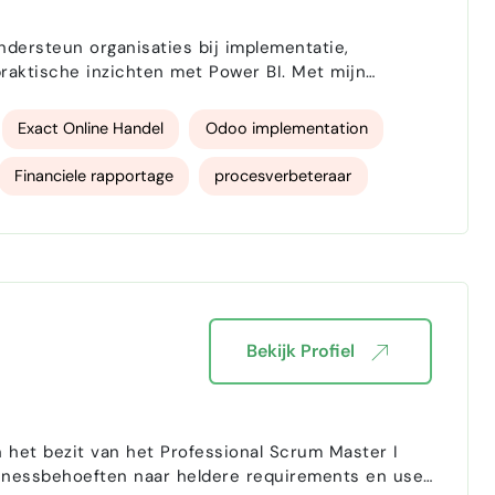
 praktische inzichten met Power BI. Met mijn
 werken in de praktijk. Beschikbaar voor
Exact Online Handel
Odoo implementation
Financiele rapportage
procesverbeteraar
 specialist
Kennis Exact Online
exact globe
Bekijk Profiel
 het bezit van het Professional Scrum Master I
usinessbehoeften naar heldere requirements en user