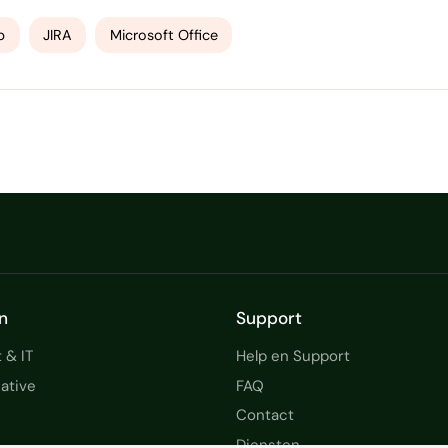
 die direct uitvoerbaar zijn voor ontwikkelteams. Function
ldergesprekken snel de kern van het probleem en de…
p
JIRA
Microsoft Office
n
Support
 & IT
Help en Support
ative
FAQ
Contact
Diensten