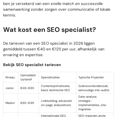
ben je verzekerd van een snelle match en succesvolle
samenwerking zonder zorgen over communicatie of lokale
kennis.
Wat kost een SEO specialist?
De tarieven van een SEO specialist in 2026 liggen
gemiddeld tussen €40 en €125 per uur, afhankelijk van
ervaring en expertise.
Bekijk SEO specialist tarieven
Gemiddeld
Niveau
Specialisaties
Typische Projecten
Uurtarief
Contentoptimalisatie,
Zoekwoordonderzoek,
Junior
€40–€65
basis technische SEO
eenvoudige site-audits
Data-analyse,
Linkbuilding, advanced
strategie-
Medior
€65–€95
on-page, analysetools
implementaties, site-
migraties
Internationale SEO,
SEO-trajecten, grote