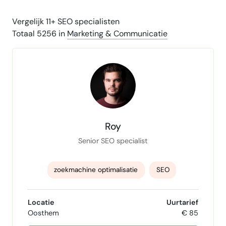
Vergelijk 11+ SEO specialisten
Totaal 5256 in
Marketing & Communicatie
Roy
Senior SEO specialist
zoekmachine optimalisatie
SEO
SEO Audit
Local SEO
on-page seo
Locatie
Uurtarief
Oosthem
€ 85
seo strategie
Content marketing