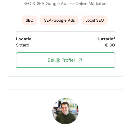
SEO & SEA Google Ads -> Online Marketeer
SEO
SEA-Google Ads
Local SEO
Microsoft Ads
on-page seo
Locatie
Uurtarief
Sittard
€ 80
Google AdWords
SEO Expert
Bekijk Profiel
SEO websites
SEO Audit
google seo
SEO analist
SEO analyse
SEO strateeg
Linkbuilding expert
SEO blogs
bing ads