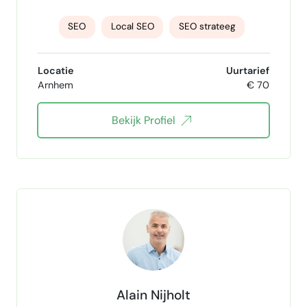
SEO
Local SEO
SEO strateeg
SEO analist
SEO teksten
SEO blogs
Locatie
Uurtarief
Arnhem
€ 70
on-page seo
google seo
SEO basics
Bekijk Profiel
SEO websites
SEO Audit
seo marketing
spreadsheet specialist
spreadsheets
Technische SEO
cms-systemen
Alain Nijholt