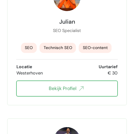
Julian
SEO Specialist
SEO
Technisch SEO
SEO-content
Google search console
Google Analytics
Locatie
Uurtarief
Westerhoven
€ 30
zoekwoordonderzoek
linkbuilding
ai
Bekijk Profiel
Structured data
WordPress