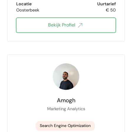
Locatie
Uurtarief
Oosterbeek
€ 50
webdevelopment
Full Stack Development
Bekijk Profiel
Webapplicaties
conversion optimization
webshops
artificial intelligence
kunstmatige intelligentie
ai
Amogh
Marketing Analytics
Search Engine Optimization