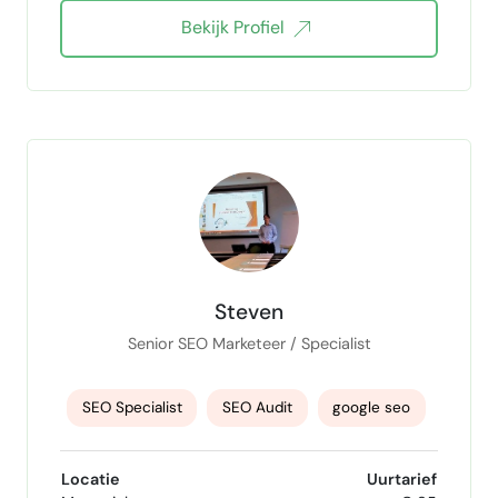
Bekijk Profiel
content strategy
Steven
Senior SEO Marketeer / Specialist
SEO Specialist
SEO Audit
google seo
Digital Marketing Strategy
SEO analyse
Locatie
Uurtarief