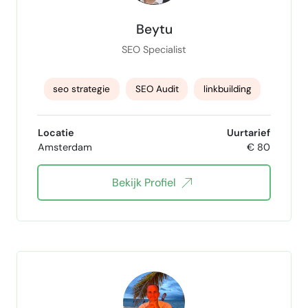
Beytu
SEO Specialist
seo strategie
SEO Audit
linkbuilding
GEO
Content Strategie
Locatie
Uurtarief
Amsterdam
€ 80
SEO Keyword Research
Technisch SEO
Bekijk Profiel
on-page seo
content