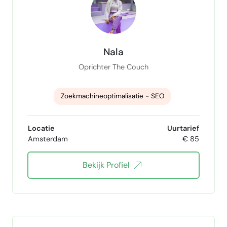
Nala
Oprichter The Couch
Zoekmachineoptimalisatie - SEO
SEO-strategie
Keyword research
Locatie
Uurtarief
Amsterdam
€ 85
on-page seo
SEO-content
Bekijk Profiel
SEO-audit specialist
Technische SEO
Webcopywriting
SEO copywriting
copywriting
AI Search Optimization