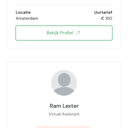
Paid Advertising
zapier
NextJS
Locatie
Uurtarief
Amsterdam
€ 100
Dashboards
Conversieoptimalisatie
Bekijk Profiel
feedmanagement
HubSpot
Ram Lexter
Virtual Assistant