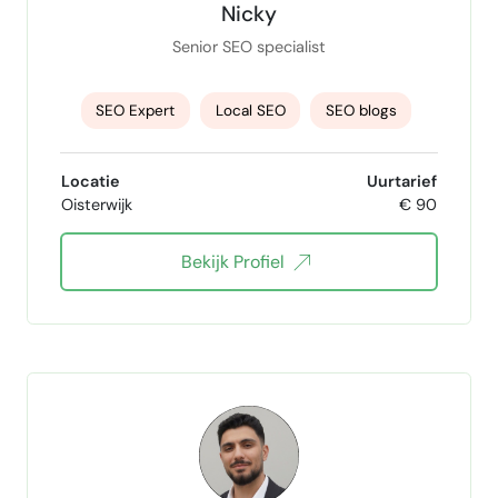
Nicky
Senior SEO specialist
SEO Expert
Local SEO
SEO blogs
SEO Audit
on-page seo
Shopify SEO
Locatie
Uurtarief
Oisterwijk
€ 90
Zoekwoordenonderzoek
Bekijk Profiel
SEO Keyword Research
technical seo
SEA
Google Ads
Bing Ads specialist