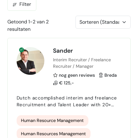
Filter
Getoond 1-2 van 2
resultaten
Sander
Interim Recruiter / Freelance
Recruiter / Manager
nog geen reviews
Breda
€ 125,-
Dutch accomplished interim and freelance
Recruitment and Talent Leader with 20+
years’ success elevating corporate talent
acquisition and delivering measurable
Human Resource Management
results for technical, engineering, IT, and
commercial organizations. Track record of
Human Resources Management