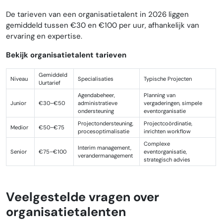
De tarieven van een organisatietalent in 2026 liggen
gemiddeld tussen €30 en €100 per uur, afhankelijk van
ervaring en expertise.
Bekijk organisatietalent tarieven
Gemiddeld
Niveau
Specialisaties
Typische Projecten
Uurtarief
Agendabeheer,
Planning van
Junior
€30–€50
administratieve
vergaderingen, simpele
ondersteuning
eventorganisatie
Projectondersteuning,
Projectcoördinatie,
Medior
€50–€75
procesoptimalisatie
inrichten workflow
Complexe
Interim management,
Senior
€75–€100
eventorganisatie,
verandermanagement
strategisch advies
Veelgestelde vragen over
organisatietalenten