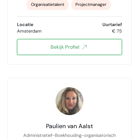
Organisatietalent
Projectmanager
Business Intelligence specialist
Locatie
Uurtarief
Amsterdam
€ 75
Stakeholdermanagement
Scrum
Bekijk Profiel
power bi
Paulien van Aalst
Administratief-Boekhouding-organisatorisch