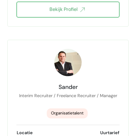
Bekijk Profiel
Klantcommunicatie op afstand
E-mail en agendabeheer
projectondersteuning
Bouw administratie
Canva Pro specialist
ChatGPT Claude Gemini
Isolatiebranche
Steigerbouw - Scaffolding
Sander
Workflow optimalisatie
Facturatie
Interim Recruiter / Freelance Recruiter / Manager
Webproject ondersteuning
Organisatietalent
Human Resource Management
Locatie
Uurtarief