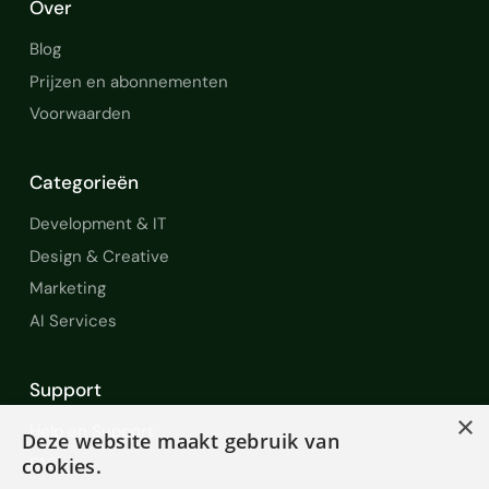
Over
Blog
Prijzen en abonnementen
Voorwaarden
Categorieën
Development & IT
Design & Creative
Marketing
AI Services
Support
×
Help en Support
Deze website maakt gebruik van
FAQ
cookies.