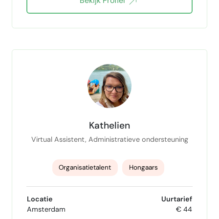
Bekijk Profiel
Kathelien
Virtual Assistent, Administratieve ondersteuning
Organisatietalent
Hongaars
Backofficeondersteuning
Research
Locatie
Uurtarief
Amsterdam
€ 44
CRM systeem
Zakenreizen organiseren