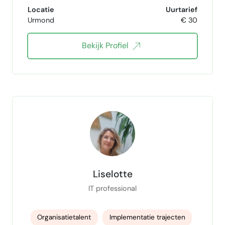
Locatie
Uurtarief
Talent Sourcer
Talentontwikkeling
Urmond
€ 30
talentontwikkelaar
talentmanagement
Bekijk Profiel
Talent Strategy
HR Advies
HR-beleid
hr support
Human Factors
personeelswerk
personeelszaken
Personeelsbeleid
Personeel & Organisatie
vacatureteksten
vacaturetekst specialist
Liselotte
Vacatureteksten schrijven
IT professional
Vacatureteksten opstellen
Organisatietalent
Implementatie trajecten