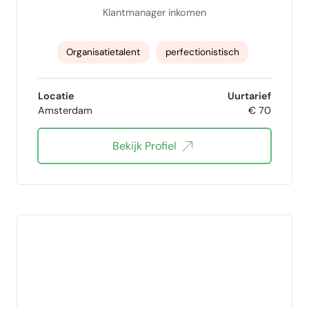
Klantmanager inkomen
Organisatietalent
perfectionistisch
probleemoplossend vermogen
Locatie
Uurtarief
Amsterdam
€ 70
analytisch denkvermogen
Bekijk Profiel
klantgericht werken
verantwoordelijkheidsgevoel