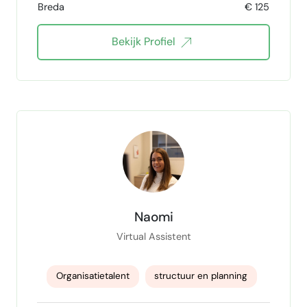
Breda
€ 125
Human Resources Management
Bekijk Profiel
Herstructureren workflows onboardinggidsen
HR Projecten
HR projectmanager
HR processen optimaliseren
Offboarding
werving
IT Recruitment
talentmanager
talent sourcing
talent acquisition specialist
Talent Acquisition
HR manager
Naomi
HR management
HRM specialist
Virtual Assistent
HRM consultant
Interim HR
Organisatietalent
structuur en planning
HR adviseur
talentontwikkelingsspecialist