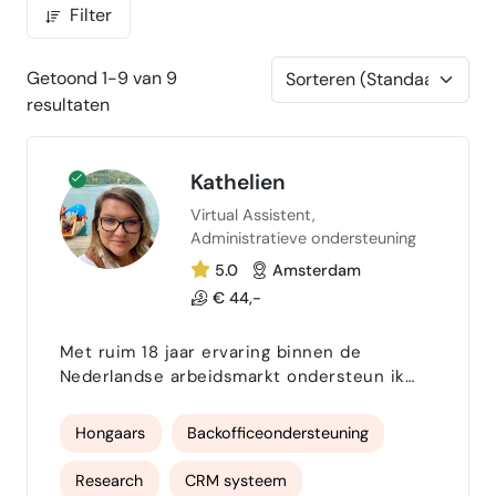
Filter
Getoond 1-9 van 9
resultaten
Kathelien
Virtual Assistent,
Administratieve ondersteuning
5.0
Amsterdam
€ 44,-
Met ruim 18 jaar ervaring binnen de
Nederlandse arbeidsmarkt ondersteun ik
ondernemers en zzp’ers die meer structuur,
overzicht en rust willen creëren binnen hun
Hongaars
Backofficeondersteuning
bedrijf. Ik zorg ervoor dat administratieve,
organisatorische en communicatieve
Research
CRM systeem