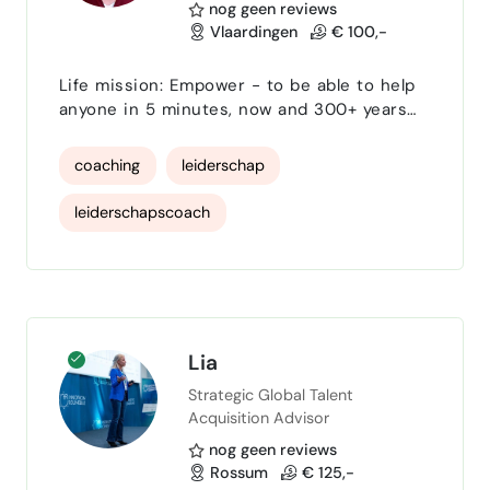
startups
arbeidsmarktcommunicatie
nog geen reviews
Vlaardingen
€ 100,-
arbeidsrecht
HR Advies
Life mission: Empower - to be able to help
anyone in 5 minutes, now and 300+ years
after I’m gone. Now building 2 businesses
and consulting/assisting multiple others.
coaching
leiderschap
Lifelong partner in entrepreneurship, real
estate and self-actualization - always
leiderschapscoach
cross-cultural and/or cross-border. A focus
on business and real estate in/between
Strategisch Leiderschap
Japan and the Netherlands. Also involved in
activities in In…
mensgericht leiderschap
Leiderschapsontwikkeling
management
Lia
Strategic Global Talent
manager
Strategie
Acquisition Advisor
ondernemerscoach
ondernemerschap
nog geen reviews
Rossum
€ 125,-