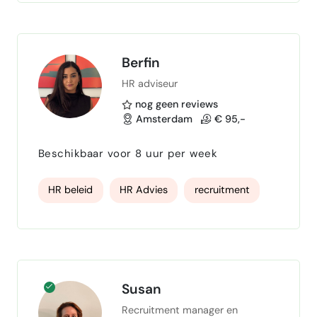
houden, rust te creëren en jouw
werkzaamheden creatief …
Management Support
art direction
Canva Pro
Mailchimp
salesforce
Berfin
HR adviseur
WordPress
business development
nog geen reviews
Squarespace
LinkedIn recruiter
CRM
Amsterdam
€ 95,-
Beschikbaar voor 8 uur per week
HR beleid
HR Advies
recruitment
Susan
Recruitment manager en