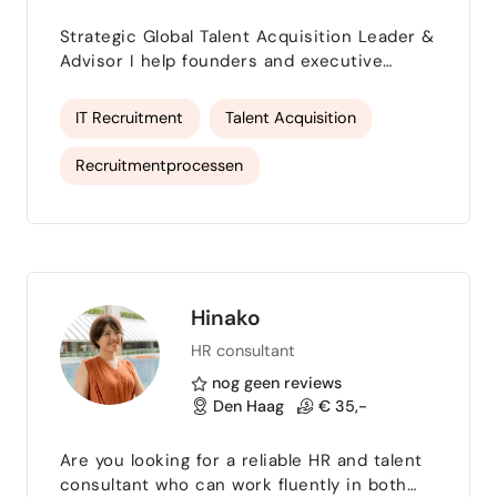
HR adviseur
HRM consultant
Strategic Global Talent Acquisition Leader &
MKB consultant
Lean Startup consultant
Advisor I help founders and executive
teams scale their organisations with talent
Startup Mentor
Japanse-taal
strategies that directly drive growth,
IT Recruitment
Talent Acquisition
operational excellence, and enterprise
cultuurverandering consultant
value. With over 20 years’ experience
Recruitmentprocessen
leading high‑performance recruitment
Lean consultant
functions across the Americas, EMEA and
recruitmentstrategie
APJ, I’ve built and scaled global TA
organisations for leading IT and …
recruitmentstrateeg
Interim Recruiter
Hinako
HR consultant
nog geen reviews
Den Haag
€ 35,-
Are you looking for a reliable HR and talent
consultant who can work fluently in both