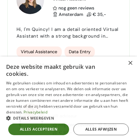
Personeelsplanning
nog geen reviews
Agendabeheer en afsprakenplanning
Amsterdam
€ 35,-
Emailbeheer
Vacatureteksten schrijven
Hi, I'm Quincy! I am a detail oriented Virtual
Assistant with a strong background in
onboarding klanten+medewerkers
recruiting, administrative operations, and
content strategy. Here's what I can do for
Virtual Assistance
Data Entry
boekhouding voor boekhouder
Notion
you: Virtual Assistance & Administrative
×
Support | I keep your business running
Calendar Management
Trello
vlotte communicatie
Deze website maakt gebruik van
smoothly behind the scenes. From calendar
cookies.
and inbox management to organizing
Inbox Management
Project Coordination
workflows in tools like Asana, Monday, Trello,
We gebruiken cookies om inhoud en advertenties te personaliseren
en om ons verkeer te analyseren. We delen ook informatie over uw
and Google Workspace,…
Full-Cycle Recruitment
talent sourcing
gebruik van onze site met onze advertentie- en analysepartners, die
deze kunnen combineren met andere informatie die u aan hen heeft
Recruitment Strategy
Luc
verstrekt of die zij hebben verzameld door uw gebruik van hun
diensten.
Privacybeleid
HR adviseur
Social Media Management
DETAILS WEERGEVEN
nog geen reviews
Bunde
ALLES ACCEPTEREN
ALLES AFWIJZEN
content strategy
UGC Content Creation
€ 85,-