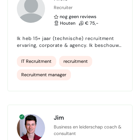
Recruiter
Recruitmentprocessen
nog geen reviews
Werving en slectie
Proces optimalisatie
Houten
€ 75,-
digitaliseren processen
AFAS
Ik heb 15+ jaar (technische) recruitment
ervaring, corporate & agency. Ik beschouw
mezelf als open,
analytisch, organisatiesensitief, hands-on,
IT Recruitment
recruitment
flexibel, nieuwsgierig, makkelijk in de
omgang, klantgericht, communicatief
Recruitment manager
en ondernemend. Ik ben toegewijd aan mijn
opdrachtgever, team en aan het leveren van
recruitmentstrategie
een optimale “candidate experience” en
workflow. Sterk in verbinden met een
Recruitmentprocessen
Talent Sourcer
doelgroep…
Talent Acquisition
LinkedIn Recruiting
Jim
Business en leiderschap coach &
Interim Recruiter
corporate recruiter
consultant