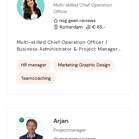
Multi-skilled Chief Operation
Officer
nog geen reviews
Rotterdam
€ 65,-
Multi-skilled Chief Operation Officer /
Business Administrator & Project Manager |
Entrepreneur | Artist & Speaker At 24, I've
founded a creative agency, led international
HR manager
Marketing Graphic Design
projects across three continents, organised
events for 10,000+ people worldwide,
Teamcoaching
travelled to 12 countries and 4 continents
including Africa, South America, the
Business Development Manager
Caribbeans to do social work, and somehow
found time to crea…
creative writing
Leadership
salesmanager
marketing
Arjan
Projectmanager
project manager
Strategie
coach
nog geen reviews