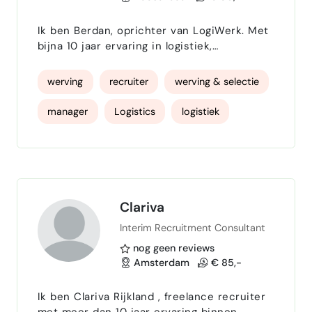
Ik ben Berdan, oprichter van LogiWerk. Met
bijna 10 jaar ervaring in logistiek,
management en werving help ik bedrijven in
de transport- en logistieke sector aan
werving
recruiter
werving & selectie
geschikt en gemotiveerd personeel. Mijn
werkwijze is simpel en risicovrij: No Cure
manager
Logistics
logistiek
No Pay . Geen kosten vooraf Alleen bij
succesvolle plaatsing Kandidaten direct bij
jou in dienst (geen uitzendconstructie) Ik
heb uitgebreide erva…
Clariva
Interim Recruitment Consultant
nog geen reviews
Amsterdam
€ 85,-
Ik ben Clariva Rijkland , freelance recruiter
met meer dan 10 jaar ervaring binnen