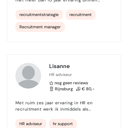
corporate, agency en interim recruitment.
Mijn focus ligt op het werven van nieuwe
recruitmentstrategie
recruitment
kandidaten en het optimaliseren van
recruitmentprocessen . Ik help organisaties
Recruitment manager
hun talentstrategie te versterken en
duurzame matches te maken. ✅ Expertises
Recruitmentprocessen
Full-cycle recruitment (van intake tot
plaatsing) Procesoptimalis…
Recruitment marketing
Werving en slectie
Lisanne
HR adviseur
nog geen reviews
Rijnsburg
€ 80,-
Met ruim zes jaar ervaring in HR en
recruitment werk ik inmiddels als
zelfstandig HR-professional onder de naam
HR interim & advies | Lisanne Paauw. Op dit
HR adviseur
hr support
moment ben ik als HR Generalist bij Landal,