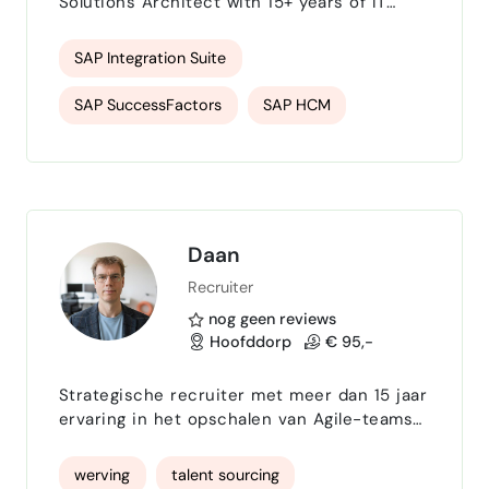
Solutions Architect with 15+ years of IT
experience, including 8+ years at SAP.
Specialized in SAP Integration Suite (CPI),
SAP Integration Suite
SAP SuccessFactors Integration, SAP HCM,
Enterprise Integration, APIs, OData, Groovy,
SAP SuccessFactors
SAP HCM
and cloud-based integration solutions. I
help organizations design, implement, and
Enterprise Integration
REST APIs
optimize secure, scalable, and maintainable
SAP integration landscapes…
OData
Groovy
SAP BTP
API Integration
Daan
Recruiter
nog geen reviews
Hoofddorp
€ 95,-
Strategische recruiter met meer dan 15 jaar
ervaring in het opschalen van Agile-teams
en organisaties binnen de FinTech,
ecommerce, automotive, defensie, FMCG en
werving
talent sourcing