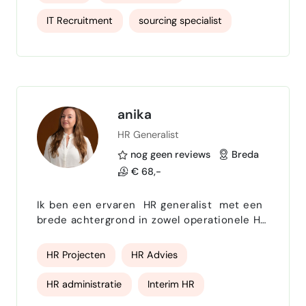
duurzaamheidssector. Bewezen trackrecord
in het sourcen en aannemen van toptalent
IT Recruitment
sourcing specialist
in (C-level) Management, Leadership en
schaarse expertise. LinkedIn Certified
beurzen
project manager
Professional Recruiter met succesvolle
ervaring met storytelling, employe…
Projectleider
sustainability
rapportage
Rapportages
anika
HR Generalist
Rapportering
Management rapportages
nog geen reviews
Breda
kpi setting
AVG-GDPR
GDPR
€ 68,-
AVG-GDPR specialist
recruiter
Ik ben een ervaren HR generalist met een
brede achtergrond in zowel operationele HR
recruitment
IT Recruiter
als HR-projecten. Ik ondersteun
organisaties bij personeelsadministratie,
Recruitement
Spaanse taal
HR Projecten
HR Advies
payroll, recruitment en onboarding, verzuim
en HR-advies, en werk daarnaast aan
Interviewing
vacatureteksten
HR administratie
Interim HR
thema’s als gesprekscycli,