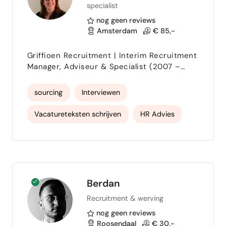
specialist
nog geen reviews
Amsterdam
€ 85,-
Griffioen Recruitment | Interim Recruitment
Manager, Adviseur & Specialist (2007 –
heden) Als onafhankelijke professional bied
ik sinds 2007 maatwerk
sourcing
Interviewen
recruitmentoplossingen en trainingen aan
uiteenlopende opdrachtgevers in zowel het
Vacatureteksten schrijven
HR Advies
profit als non-profit segment. Mijn focus
ligt op het effectief managen van
HR Consulting
trainer
Teammanager
stakeholders en het leveren van meetbare
resultaten. De onderstaande opdrachten
zijn…
Berdan
Recruitment & werving
nog geen reviews
Roosendaal
€ 30,-