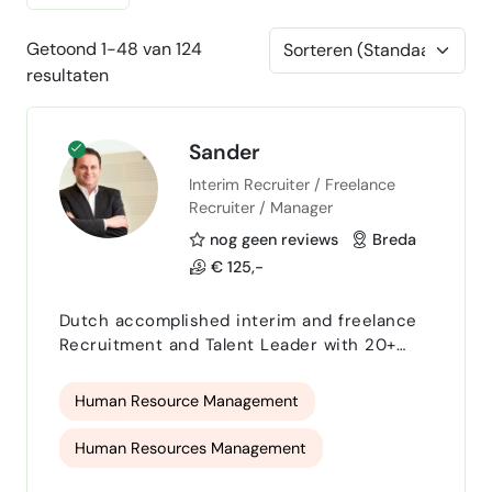
Getoond 1-48 van 124
resultaten
Sander
Interim Recruiter / Freelance
Recruiter / Manager
nog geen reviews
Breda
€ 125,-
Dutch accomplished interim and freelance
Recruitment and Talent Leader with 20+
years’ success elevating corporate talent
acquisition and delivering measurable
Human Resource Management
results for technical, engineering, IT, and
commercial organizations. Track record of
Human Resources Management
my company Morijn HR includes driving
€2M+ annual cost savings, achieving 250+