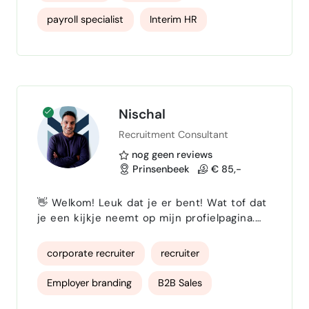
waar ik me richt op organisatieontwikkeling,
payroll specialist
Interim HR
HR-processen en het versterken van de
verbinding tussen mens en organisatie.
Daarnaast verzorg ik de salarisadministratie
voor Lightmakers BV, waar ik de…
Nischal
Recruitment Consultant
nog geen reviews
Prinsenbeek
€ 85,-
👋 Welkom! Leuk dat je er bent! Wat tof dat
je een kijkje neemt op mijn profielpagina.
Per 1 januari 2026 ga ik vol energie van
start als ZZP’er/Freelancer onder de naam '
corporate recruiter
recruiter
Palé Interim & Recruitment'. Ik kan niet
wachten om organisaties te helpen groeien
Employer branding
B2B Sales
met de juiste mensen op de juiste plek! 🙋‍♂️
Even voorstellen Ik ben Nischal Palé, een