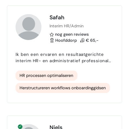
het creëren van du…
Structuur en overzicht
cold calling specialist
Intakegesprekken
Verandermanagement
onboarding
Safah
Interim HR/Admin
nog geen reviews
Hoofddorp
€ 65,-
Ik ben een ervaren en resultaatgerichte
interim HR- en administratief professional
met een sterke focus op het optimaliseren
en digitaliseren van HR-processen. Met een
HR processen optimaliseren
achtergrond in personeelsadministratie,
projectondersteuning en
Herstructureren workflows onboardinggidsen
systeemimplementaties (zoals AFAS), bied
ik organisaties tijdelijke versterking tijdens
Offboarding
HR Projecten
verandertrajecten, piekperiodes of
afwezigheid van vaste krachten. Ik denk gr…
Personeelsadministratie
onboarding
Procesdocumentatie & Handleidingen
Niels