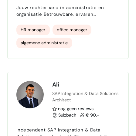
Jouw rechterhand in administratie en
klanten support
customer service
organisatie Betrouwbare, ervaren
ondersteuning die meedenkt,structuur
Customer Service Manager
brengt en werk uit handen neemt. Diensten:
HR manager
office manager
Financiële en algemene administratie Ik
Customer Satisfaction
ondersteun je bij (voorbereidende)
algemene administratie
financiële en algemene administratieve
werkzaamheden. Zo zorg ik voor overzicht
Financiele administratie
en een administratie die altijd op orde is.
Denk bijvoorbeeld aan: Debiteuren- e…
Directiesecretaresse
Ali
SAP Integration & Data Solutions
Architect
nog geen reviews
Sulzbach
€ 90,-
Independent SAP Integration & Data