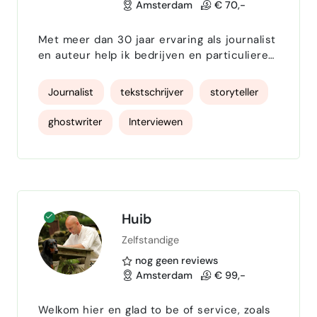
Amsterdam
€ 70,-
Met meer dan 30 jaar ervaring als journalist
en auteur help ik bedrijven en particulieren
om hun verhaal helder, krachtig en
authentiek te verwoorden. Ik schrijf o.a.
Journalist
tekstschrijver
storyteller
voor (inter)nationale magazines zoals
NAUTIQUE (waar ik een vaste column heb)
ghostwriter
Interviewen
en Yacht (DE) en ben auteur en uitgever
van het boek BOATS+BEERS . Daarnaast
Artikelen schrijven
reportages
ontwikkel en produceer ik (sponsored)
magazines, van concept tot eindproduc…
redactie
Content schrijven
creatief schrijven
Huib
Zelfstandige
nog geen reviews
Amsterdam
€ 99,-
Welkom hier en glad to be of service, zoals