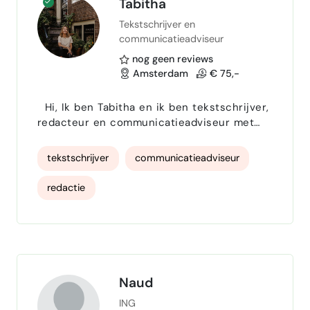
Tabitha
Tekstschrijver en
Stakeholder Management
communicatieadviseur
Project Managment
nog geen reviews
Amsterdam
€ 75,-
Hi, Ik ben Tabitha en ik ben tekstschrijver,
redacteur en communicatieadviseur met
een passie voor en expertise in
duurzaamheid en gedragsverandering. Als
tekstschrijver
communicatieadviseur
freelancer help ik missiegedreven
organisaties hun verhalen en boodschap
redactie
krachtig over te brengen. Ik schrijf:
Inhoudelijke artikelen en whitepapers
Humaninterestverhalen Magazineteksten en
blogs Eventverslagen en
onderzoeksrapporte…
Naud
ING