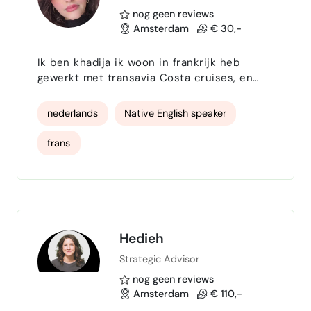
nog geen reviews
Opstellen van bezwaarschriften
Amsterdam
€ 30,-
Bezwaarprocedures tegen overheidsbesluiten
Ik ben khadija ik woon in frankrijk heb
gewerkt met transavia Costa cruises, en
Vodafone en ik heb 4 talen dat is
nederlandse engels frans en arabisch
nederlands
Native English speaker
frans
Hedieh
Strategic Advisor
nog geen reviews
Amsterdam
€ 110,-