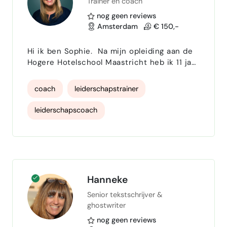
Trainer en coach
nog geen reviews
Amsterdam
€ 150,-
Hi ik ben Sophie. Na mijn opleiding aan de
Hogere Hotelschool Maastricht heb ik 11 jaar
in de hotellerie gewerkt in Amsterdam,
waarvan een aantal toffe jaren als General
coach
leiderschapstrainer
Manager en Cluster General Manager. In
2022 maakte ik bewust de stap naar trainer
leiderschapscoach
en coach, gedreven door één duidelijke
passie: het ontwikkelen van mensen en
persoonlijk leiderschap
DISC
organisaties. Mijn aanpak is persoonlijk,
betrokken en resultaa…
Feedback training
Vloeiend Engels
Hotellerie
Horeca management
Hanneke
Senior tekstschrijver &
persoonlijke ontwikkeling
gastvrijheid
ghostwriter
nog geen reviews