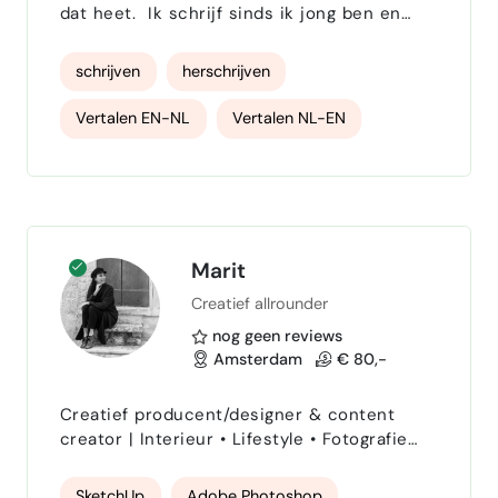
dat heet. Ik schrijf sinds ik jong ben en
ben nu aan het werken aan mijn derde
eigen boek 'Words & Music from da Low
schrijven
herschrijven
Lands'; een auto-biografische trilogie in XIII
delen. Daarnaast heb ik ruim 400 online
Vertalen EN-NL
Vertalen NL-EN
artikelen en interviews over mensenrechten
in de wereldwijde gezondheidszorg in twee
tekst redigeren
schrijfcoach
talen gepubliceerd, die ik eerst in het
Engels schreef en daar…
Marit
Creatief allrounder
nog geen reviews
Amsterdam
€ 80,-
Creatief producent/designer & content
creator | Interieur • Lifestyle • Fotografie
Ervaren all-round interieur styliste met
expert kennis van de woonbranche, media
SketchUp
Adobe Photoshop