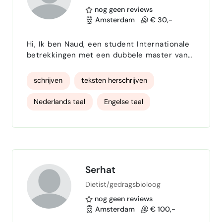
nog geen reviews
Amsterdam
€ 30,-
Hi, Ik ben Naud, een student Internationale
betrekkingen met een dubbele master van
Universiteit Leiden en Johns Hopkins
School of Advanced International Studies. Ik
schrijven
teksten herschrijven
loop op dit moment stage bij ING en ben
opzoek naar freelance werk om wat extra te
Nederlands taal
Engelse taal
verdienen. Ik ben goed in schrijven en
administratie. Graag kom ik met u in
administratie
processen
contact! Met vriendelijke groet, Naud
Lenferink
Serhat
Dietist/gedragsbioloog
nog geen reviews
Amsterdam
€ 100,-