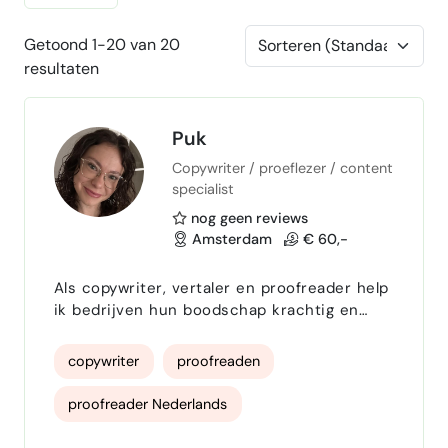
Getoond 1-20 van 20
resultaten
Puk
Copywriter / proeflezer / content
specialist
nog geen reviews
Amsterdam
€ 60,-
Als copywriter, vertaler en proofreader help
ik bedrijven hun boodschap krachtig en
overtuigend over te brengen. Ik schrijf en
optimaliseer content – van commerciële
copywriter
proofreaden
teksten en blogs tot websiteteksten en
interne communicatie die foutloos is, raakt
proofreader Nederlands
én resultaat oplevert. Met mijn affiniteit
voor sales, sport, change management en
Proofreader Engels
Blog Content