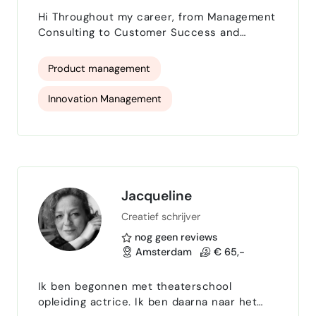
Hi Throughout my career, from Management
Consulting to Customer Success and
Product & Innovation Management, I've
gained a 360-degree perspective of what
Product management
drives success. I've witnessed how ideas
transform into market-ready solutions,
Innovation Management
improving outcomes for patients and
caregivers. My experience has shown that
Business Transformation
breaking silos and fostering interplay
between teams and actors in an
Customer Success Management
english
ecosystem, creat…
Dutch
Swedish
HealthTech
Jacqueline
Creatief schrijver
MedTech
nog geen reviews
Amsterdam
€ 65,-
Ik ben begonnen met theaterschool
opleiding actrice. Ik ben daarna naar het