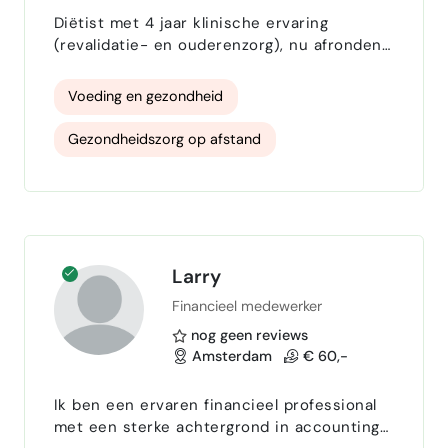
Diëtist met 4 jaar klinische ervaring
(revalidatie- en ouderenzorg), nu afrondend
MSc-student Biologische Wetenschappen
aan de UvA. Ik help met voedingsadvies,
Voeding en gezondheid
gezondheidscontent, wetenschappelijk
onderbouwde teksten en data-analyse (R,
Gezondheidszorg op afstand
SPSS). Snel, nauwkeurig en helder in
communicatie.
gezonde voeding
Voedingsdeskundige
Wetenschappelijke teksten schrijven
Wetenschappelijke teksten
data analyse
Larry
Financieel medewerker
statistiek
Engels taal
Turkse taal
nog geen reviews
Amsterdam
€ 60,-
Ik ben een ervaren financieel professional
met een sterke achtergrond in accounting