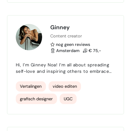
gedragsverandering weet ik taal in te zetten
om niet alleen t…
webcontent
gedragsspecialist
gedragsverandering
marktonderzoek
Ginney
Content creator
vertaler
Transcriberen
transcriptie
nog geen reviews
proeflezen
Amsterdam
€ 75,-
Hi, I’m Ginney Noa! I’m all about spreading
self-love and inspiring others to embrace
self-acceptance, self-compassion, and daily
self-care. I blend my passion for fashion,
Vertalingen
video editen
lifestyle, and mental wellness into content
that shows how confidence and personal
grafisch designer
UGC
style are powerful forms of self-expression.
I live and breathe content creation. I love
Content creator
storytelling
taking on new challenges, creating engaging
visua…