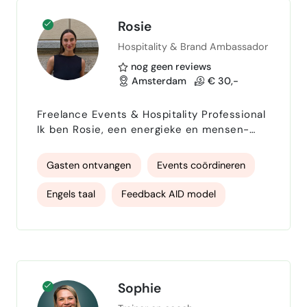
Rosie
Hospitality & Brand Ambassador
nog geen reviews
Amsterdam
€ 30,-
Freelance Events & Hospitality Professional
Ik ben Rosie, een energieke en mensen-
gerichte freelancer met ruime ervaring in
high-end hospitality, events en
Gasten ontvangen
Events coördineren
gastenservice. Van Michelin-
sterrenrestaurants tot nationale
Engels taal
Feedback AID model
ceremonies en corporate diners: ik weet
hoe je mensen een onvergetelijke ervaring
Entrepeneurship
Organisational planning
geeft. Mijn achtergrond combineert
hotelmanagement (Hotelschool Den Haag),
hospitality specialist
internationale stages …
Spreken en presenteren
Sophie