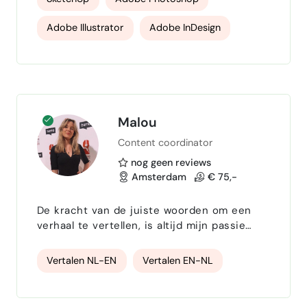
en stylingfotografie. Met meer dan 20 jaar
ervaring in interieurdesign en visuele
Adobe Illustrator
Adobe InDesign
storytelling help ik merken en
opdrachtgevers om sterke concepten tot
Engelse taal
italiaans
photostyling
leven te brengen. Na mijn start bij Dot
Design en een lange carrière in de m…
eventstyling
grafisch ontwerp
corporate branding
Malou
Content coordinator
nog geen reviews
Amsterdam
€ 75,-
De kracht van de juiste woorden om een
verhaal te vertellen, is altijd mijn passie
geweest. Na mijn studie in
taalwetenschappen en freelance werk in
Vertalen NL-EN
Vertalen EN-NL
vertalen, heb ik bij diverse organisaties
gewerkt in PR, content creatie en strategie
en communicatie gewerkt. Ik help