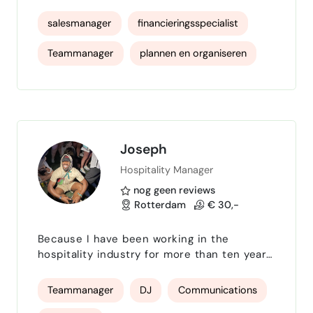
en Business Banking). Van specialistische
en salesfuncties tot leidinggevende
salesmanager
financieringsspecialist
functies zowel operationeel als
commercieel/sales. Doortastend,
Teammanager
plannen en organiseren
doorzettingsvermogen, resultaat gedreven,
sterke analytische vaardigheden,
coöperatief, pro-actief en als
leidinggevende verder nog te typeren alls
people manager, verb…
Joseph
Hospitality Manager
nog geen reviews
Rotterdam
€ 30,-
Because I have been working in the
hospitality industry for more than ten years,
and have already managed 30 businesses
and achieved their missions, this comes
Teammanager
DJ
Communications
effortlessly to me, as long as the same