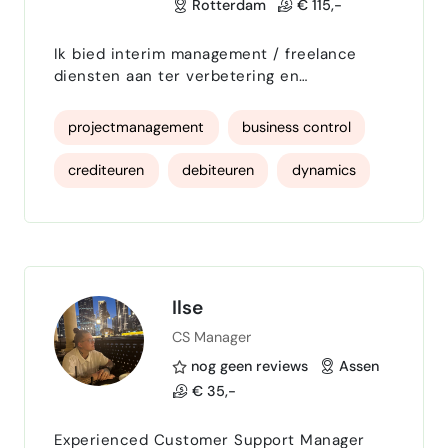
Rotterdam
€ 115,-
Ik bied interim management / freelance
diensten aan ter verbetering en
ondersteuning van financieel operationele
en administratieve afdelingen, proces
projectmanagement
business control
optimalisatie, digitalisatie, (ERP)software
implementatie.Ben sterk in het
crediteuren
debiteuren
dynamics
optimaliseren en standaardiseren van
financieel operationele & administratieve
finance
manager
erp
Pro
processen en ondersteun daarmee de
gehele operationele keten. Samen met het
CE
AFAS
team verhoog ik …
Ilse
CS Manager
nog geen reviews
Assen
€ 35,-
Experienced Customer Support Manager