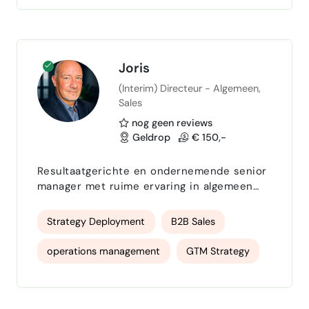
ligt in het creëren van overzicht, het
faciliteren van samenwerking e…
Joris
(Interim) Directeur - Algemeen,
Sales
nog geen reviews
Geldrop
€ 150,-
Resultaatgerichte en ondernemende senior
manager met ruime ervaring in algemeen
management, commerciële strategie en
organisatieontwikkeling. Combineert
Strategy Deployment
B2B Sales
strategisch inzicht met een pragmatische,
hands-on aanpak en weet visie effectief te
operations management
GTM Strategy
vertalen naar concrete acties en meetbare
resultaten. Beschikt over een sterke
Sales management
Value Creation
economische en commerciële achtergrond
en heeft uitgebreide ervaring in het on…