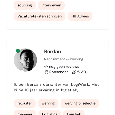
ik sinds 2007 maatwerk
sourcing
Interviewen
recruitmentoplossingen en trainingen aan
uiteenlopende opdrachtgevers in zowel het
Vacatureteksten schrijven
HR Advies
profit als non-profit segment. Mijn focus
ligt op het effectief managen van
HR Consulting
trainer
Teammanager
stakeholders en het leveren van meetbare
resultaten. De onderstaande opdrachten
zijn…
Berdan
Recruitment & werving
nog geen reviews
Roosendaal
€ 30,-
Ik ben Berdan, oprichter van LogiWerk. Met
bijna 10 jaar ervaring in logistiek,
management en werving help ik bedrijven in
de transport- en logistieke sector aan
recruiter
werving
werving & selectie
geschikt en gemotiveerd personeel. Mijn
werkwijze is simpel en risicovrij: No Cure
manager
Logistics
logistiek