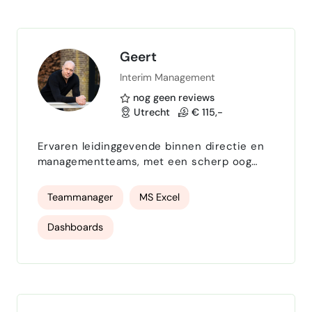
Leads, six of them became Directors and
took other senior positions. …
Geert
Interim Management
nog geen reviews
Utrecht
€ 115,-
Ervaren leidinggevende binnen directie en
managementteams, met een scherp oog
voor procesoptimalisatie, talentontwikkeling
en het vertalen van strategie naar
Teammanager
MS Excel
resultaat.Ik combineer mensgericht
leiderschap met structurele verbetering en
Dashboards
stuur op continue ontwikkeling, efficiënte
processen en duurzame groei. Ruime
ervaring in het professionaliseren van
inkoop en het slim automatiseren van
proces…