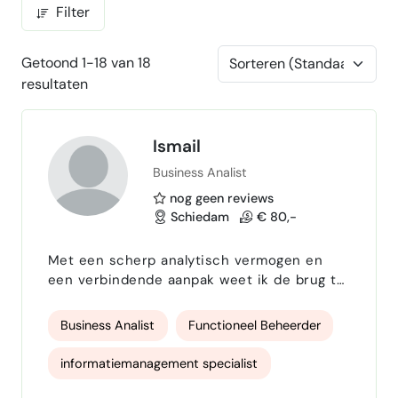
Filter
Getoond 1-18 van 18
resultaten
Ismail
Business Analist
nog geen reviews
Schiedam
€ 80,-
Met een scherp analytisch vermogen en
een verbindende aanpak weet ik de brug te
slaan tussen business, IT, data en control. Ik
heb ervaring met het in kaart brengen,
Business Analist
Functioneel Beheerder
analyseren en verbeteren van processen,
waarbij ik altijd oog heb voor de mens,
informatiemanagement specialist
compliance, risicomanagement en de
belangen van alle stakeholders. Mijn kracht