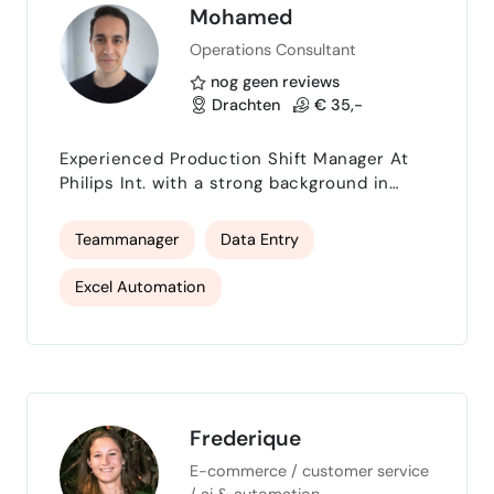
Mohamed
Operations Consultant
nog geen reviews
Drachten
€ 35,-
Experienced Production Shift Manager At
Philips Int. with a strong background in
operational planning, team leadership, and
process optimization. I help companies
Teammanager
Data Entry
streamline their production workflows,
develop employee growth plans, and
Excel Automation
automate repetitive tasks using Excel and
AutoHotkey. I work efficiently in Arabic,
English, and Dutch environments. Available
for interim management, operationa…
Frederique
E-commerce / customer service
/ ai & automation