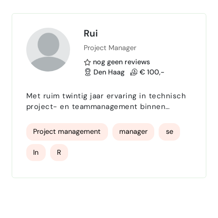
communicatie — precies wat nodig is om
IT-projecten soepel te laten verlope…
Rui
Project Manager
nog geen reviews
Den Haag
€ 100,-
Met ruim twintig jaar ervaring in technisch
project- en teammanagement binnen
software- en systeemontwikkeling (o.a.
Philips, ASML, Omron en ARS) breng ik
Project management
manager
se
precies de mix van technisch inzicht,
leiderschap en resultaatgerichtheid die
In
R
deze rol vraagt. In mijn huidige opdracht bij
ARS leid ik het volledige traject van
ontwerp tot oplevering van een complex
hardware/software-systeem, inclusief plan…