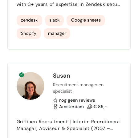
with 3+ years of expertise in Zendesk setup,
team training, and workflow automation. I
build efficient, empathetic, and data-driven
zendesk
slack
Google sheets
support systems that boost customer
satisfaction and retention.
Shopify
manager
Susan
Recruitment manager en
specialist
nog geen reviews
Amsterdam
€ 85,-
Griffioen Recruitment | Interim Recruitment
Manager, Adviseur & Specialist (2007 –
heden) Als onafhankelijke professional bied