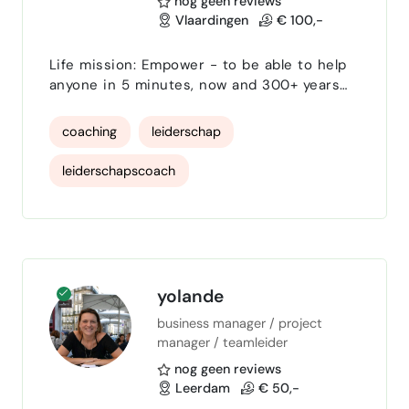
nog geen reviews
Vlaardingen
€ 100,-
Life mission: Empower - to be able to help
anyone in 5 minutes, now and 300+ years
after I’m gone. Now building 2 businesses
and consulting/assisting multiple others.
coaching
leiderschap
Lifelong partner in entrepreneurship, real
estate and self-actualization - always
leiderschapscoach
cross-cultural and/or cross-border. A focus
on business and real estate in/between
Strategisch Leiderschap
Japan and the Netherlands. Also involved in
activities in In…
mensgericht leiderschap
Leiderschapsontwikkeling
management
yolande
business manager / project
manager
Strategie
manager / teamleider
ondernemerscoach
ondernemerschap
nog geen reviews
Leerdam
€ 50,-
HR adviseur
HRM consultant