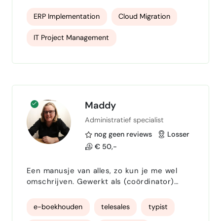
and cloud transformation programs across
international organizations. Available in the
ERP Implementation
Cloud Migration
Startup finance
Netherlands and open to senior
interim/project roles.
IT Project Management
Digital transformation
Agile Delivery
Stakeholder Management
Vendor Management
budget control
Maddy
Administratief specialist
IT Governance
nog geen reviews
Losser
€ 50,-
Een manusje van alles, zo kun je me wel
omschrijven. Gewerkt als (coördinator)
helpdeskmedewerker, boekhoudster,
hypotheekadviseur, backoffice hypotheken.
e-boekhouden
telesales
typist
Hoe meer afwisseling, hoe leuker. Graag ga