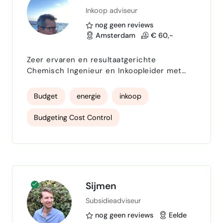
Inkoop adviseur
inkomstenbelastingaangifte
nog geen reviews
Microsoft Excel
AFAS
exact online
Amsterdam
€ 60,-
Twinfield & Basecone
Microsoft Office
Zeer ervaren en resultaatgerichte
Chemisch Ingenieur en Inkoopleider met
nauwkeurigheid
meer dan 30 jaar ervaring bij
toonaangevende multinationals, waaronder
Budget
energie
inkoop
probleemoplossend vermogen
Goodyear Tires, Dow Chemicals en BASF. Hij
heeft bewezen expertise in
Budgeting Cost Control
Betrouwbaar en Betrokken
projectmanagement , groepsleiderschap en
verandermanagement binnen hoofdkantoren
Risico management
communicatieve vaardigheden
en fabrieksomgevingen, met een brede
focus op Energie Inkoop , Energie-
klantgericht werken
hardwerkend
efficiëntie , Facility Manage…
Fotograferen
Sijmen
Subsidieadviseur
nog geen reviews
Eelde