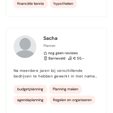
ik dan ook op zoek naar een leuke
financiële kennis
hypotheken
combinatie van werkzaamheden bij
verschillende opdrachtgevers.
website
budgetcoach
ITIL Foundation
Sacha
Planner
nog geen reviews
Barneveld
€ 55,-
Na meerdere jaren bij verschillende
bedrijven te hebben gewerkt in met name
de planning en administratie is het tijd om
mijn talenten ook anders in te kunnen
budgetplanning
Planning maken
zetten. Ik ben ontzettend gestructureerd,
kan ontzettend goed plannen en help graag
agendaplanning
Regelen en organiseren
met allerlei administratieve klussen die
gedaan moeten worden! Of het nu gaat om
communiceren
administratie