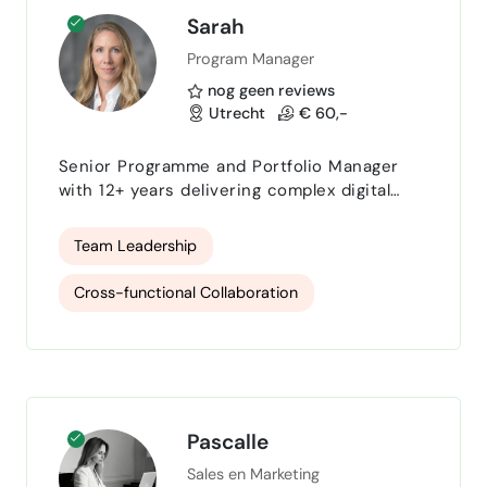
Sarah
Program Manager
nog geen reviews
Utrecht
€ 60,-
Senior Programme and Portfolio Manager
with 12+ years delivering complex digital
transformation, software deployment, and
organisational change initiatives across
Team Leadership
technology, healthcare, maritime, and
marketing sectors. Proven record managing
Cross-functional Collaboration
cross-functional, matrixed teams at scale,
including multiple global programmes at
Data Visualization
Portfolio Management
Microsoft impacting 5,000+ technical field
roles. PMP certified; adept a…
project manager
Process optimisation
Software implementaties
Pascalle
Sales en Marketing
Servant Leadership