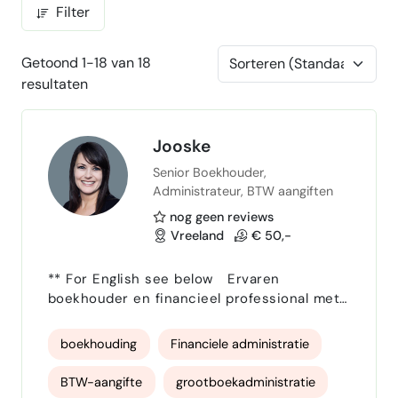
Filter
Getoond 1-18 van 18
resultaten
Jooske
Senior Boekhouder,
Administrateur, BTW aangiften
nog geen reviews
Vreeland
€ 50,-
** For English see below Ervaren
boekhouder en financieel professional met
meer dan vijftien jaar ervaring in
administratie, boekhouding, btw-aangiften,
boekhouding
Financiele administratie
jaarafsluitingen en financiële rapportages.
Gedurende mijn carrière heb ik gewerkt
BTW-aangifte
grootboekadministratie
voor zowel kleine ondernemingen als