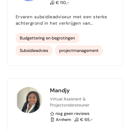
€ 110,-
Ervaren subsidieadviseur met een sterke
achtergrond in het verkrijgen van
internationale subsidies voor Nederlandse
organisaties en het managen van
Budgettering en begrotingen
internationale projecten.
Subsidieadvies
projectmanagement
fondsenwerving
Financiele dienstverlening
Strategisch advies
Mandjy
Virtual Assistant &
internationale projecten
Projectondersteuner
Financieringsstrategieën
communicatief
nog geen reviews
Arnhem
€ 65,-