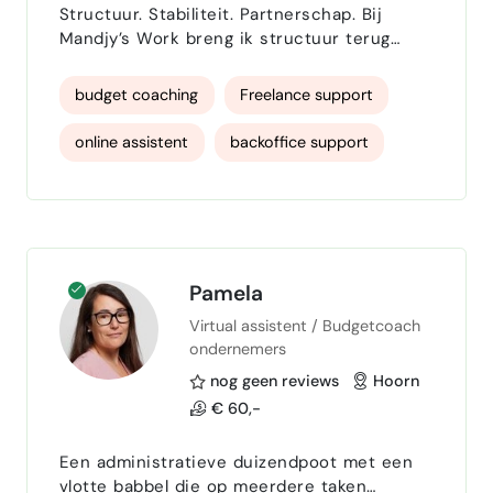
Structuur. Stabiliteit. Partnerschap. Bij
Mandjy’s Work breng ik structuur terug
waar jij die kwijt bent – in je werk, je
financiën of je leven. Of je nu worstelt met
budget coaching
Freelance support
een overvolle inbox, geen overzicht hebt in
je administratie of je creatieve processen
online assistent
backoffice support
beter wilt stroomlijnen – ik help je weer
grip te krijgen. Ik ben Mandjy , oprichter
Data Entry
Rapportages
van Mandjy’s Work. Ooit zat ik zelf midden
in …
Structuur aanbrengen
documentbeheer
E-mailbeheer
Inboxbeheer
Pamela
Virtual assistent / Budgetcoach
agendabeheer
relatiebeheer
ondernemers
klantcontact
klantgericht
nog geen reviews
Hoorn
€ 60,-
Virtual assistent
virtueel assistent
Een administratieve duizendpoot met een
projectmanagement
Facturatie
vlotte babbel die op meerdere taken