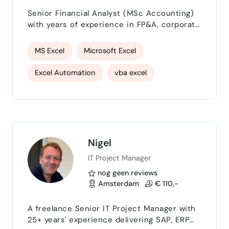
Senior Financial Analyst (MSc Accounting)
marketing strategie
with years of experience in FP&A, corporate
finance, and accounting across Big4 (EY),
business development
consulting, and banking environments.
MS Excel
Microsoft Excel
Experienced in financial modeling,
projectmanagement
budgeting, forecasting, variance analysis,
Excel Automation
vba excel
and KPI reporting. Skilled in building
Stakeholder Management
budgetbeheer
automated reports and dashboards (Power
Excel formules
Microsoft Power BI
BI, Advanced Excel, Tableau) to improve
reporting accuracy and support dat…
financial modelling
finance
Financial Controller
accounting
Nigel
IT Project Manager
Dashboarding
SQL
Python
nog geen reviews
Scenario Analyse
forecasting
Amsterdam
€ 110,-
budget controller
stakeholdermanager
A freelance Senior IT Project Manager with
25+ years' experience delivering SAP, ERP
SAP Finance
Exact
Rapportages