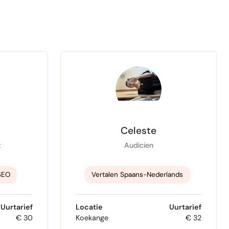
Celeste
t
Audicien
SEO
Vertalen Spaans-Nederlands
jven
Vertalen EN-NL
Uurtarief
Locatie
Uurtarief
€ 30
Koekange
€ 32
TEGIE
Vertalen NL-EN