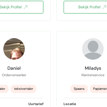
Bekijk Profiel
Bekijk Profiel
indredactie teksten
Social media marketi
engels vertalen
vertaling Nederlands E
Daniel
Miladys
Orderverwerker
Klantenservice
aler
tekstvertaler
Spaans
Papiame
ptie
ict
verkoop
Engels
nederlan
Uurtarief
Locatie