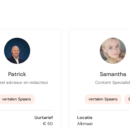
Patrick
Samantha
eel adviseur en redacteur
Content Specialis
vertalen Spaans
vertalen Spaans
iewerk
leidinggeven
Nederlands tekst schri
Uurtarief
Locatie
€ 50
Alkmaar
Vertalen DU-NL
EMAIL MARKETING STRA