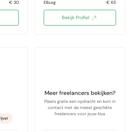
€ 30
Elburg
€ 65
Website Content
Claude
Bekijk Profiel
ai
tekstvertaler
Meta Ads
Facebook Ads
WordPres
ce
Sales funnel specialist
Next.js
copywriting
digitale strategie
Strategie
toerisme specialist
Meer freelancers bekijken?
Duitse taal
italiaans
Plaats gratis een opdracht en kom in
contact met de meest geschikte
freelancers voor jouw klus
Engels
Shopify
ijver