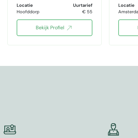
editing
Locatie
Uurtarief
Locatie
Hoofddorp
€ 55
Amsterdam-Du
Academische teksten
Bekijk Profiel
Translate
kinderboeken
webtekst
kunst en cultuur