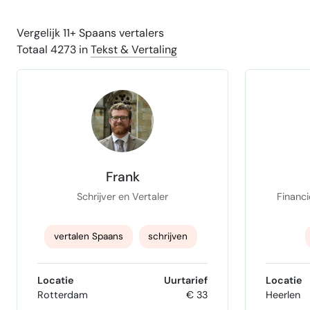
Vergelijk 11+ Spaans vertalers
Totaal 4273 in
Tekst & Vertaling
Frank
Schrijver en Vertaler
Financi
vertalen Spaans
schrijven
herschrijven
vertalen
redact
Locatie
Uurtarief
Locatie
Rotterdam
€ 33
Heerlen
Vertalen NL-EN