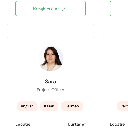
Bekijk Profiel
Vertalen EN-NL
e
Vertalen Spaans-engels
Vertalen Spaans-Nederlands
Vertalen DU-NL
Vertalen nederlands-spaans
Sara
Project Officer
english
Italian
German
vert
Spaans
Dutch vertaler
transcri
Locatie
Uurtarief
Locatie