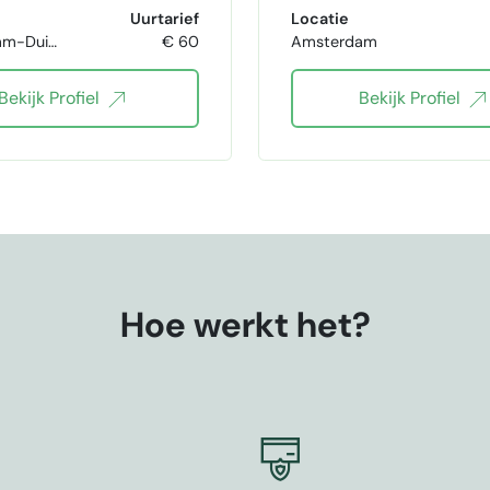
blogschrijver
Spaans
Uurtarief
Locatie
ivendrecht
€ 60
Amsterdam
Drama coach
Engels
Bekijk Profiel
Bekijk Profiel
Franse taal
Duitse 
Hoe werkt het?