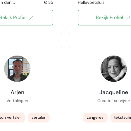
den Rijn
€ 35
Hellevoetsluis
wetgeving
vertaler
Social
Bekijk Profiel
Bekijk Profiel
Webshop support
Email support
Online Klantenservi
Arjen
Jacqueline
Vertalingen
Creatief schrijver
sch vertaler
vertaler
zangeres
tekstschr