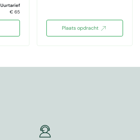
e taal
Uurtarief
€ 65
e taal
Plaats opdracht
taal