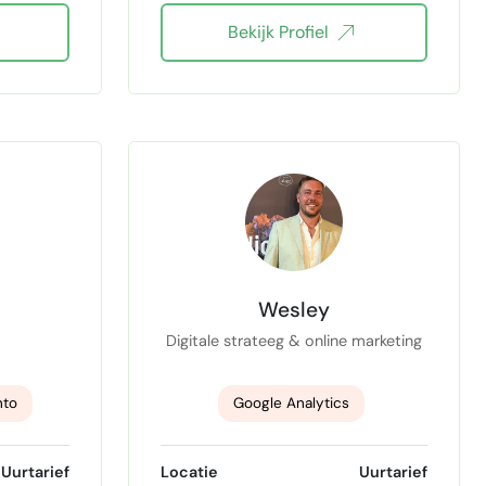
Bekijk Profiel
ng
Vertalen nederlands-spaans
vertalen engels-spaans
ngels
Vertalen Spaans-engels
Wesley
Digitale strateeg & online marketing
nto
Google Analytics
ds
SEO teksten
SEO websites
Uurtarief
Locatie
Uurtarief