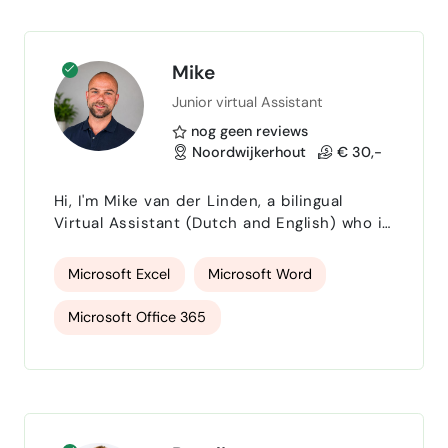
klantcommunicatie, e-mail, inkoop,
agendabeheer …
Mike
Junior virtual Assistant
nog geen reviews
Noordwijkerhout
€ 30,-
Hi, I'm Mike van der Linden, a bilingual
Virtual Assistant (Dutch and English) who is
proficient in Microsoft Office 365. I offer
reliable Junior IT Support & Virtual
Microsoft Excel
Microsoft Word
Assistance, including PC troubleshooting,
updates, basic technical help, and
Microsoft Office 365
streamlining administrative processes. I
have a strong focus on creating
professional documents, building advanced
spreadsheets, data entry, data managem…