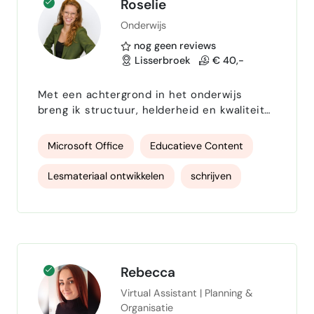
Roselie
Onderwijs
nog geen reviews
Lisserbroek
€ 40,-
Met een achtergrond in het onderwijs
breng ik structuur, helderheid en kwaliteit
in ieder project. Ik zet graag informatie om
in begrijpelijke en bruikbare content en
Microsoft Office
Educatieve Content
neem hierbij mijn nauwkeurigheid,
creativiteit en oog voor detail mee! Mijn
Lesmateriaal ontwikkelen
schrijven
kracht ligt bij het ontwikkelen, schrijven,
redigeren en verbeteren van content. Of
redigeren
E-learning
het nu gaat om educatief materiaal, teksten,
administratieve ondersteu…
Administratieve ondersteuning
Informatie verwerken
contentbeheer
Rebecca
Virtual Assistant | Planning &
nauwkeurig
communiceren
Canva
Organisatie