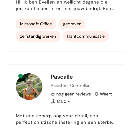
Hi Ik ben Evelien en wellicht degene die
jou kan helpen in en met jouw bedrijf. Ben
jij een kleine of een grote ondernemer die
tijd verliest aan administratieve taken Ask
Microsoft Office
gedreven
Me. Denk hierbij aan de administratie,
agendabeheer, mailbeheer, het uitwerken en
zelfstandig werken
klantcommunicatie
plannen van afspraken, facturatie of
offertes maken enz. Ik heb ervaring in
CRM systemen
klantenservice
verschillende branches en een hoop
administratieve ervaring ma…
Facturatie
Virtual assistent
va
administratie
Remote werk
Pascalle
Assistent Controller
Blog teksten
Open communicatie
nog geen reviews
Weert
€ 50,-
Met een scherp oog voor detail, een
perfectionistische instelling en een sterke
werkethiek help ik bedrijven om hun