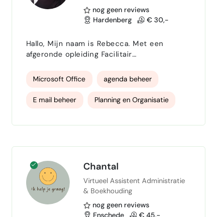
nog geen reviews
Hardenberg
€ 30,-
Hallo, Mijn naam is Rebecca. Met een
afgeronde opleiding Facilitair
Leidinggevende en ruime ervaring binnen
het facilitaire werkveld ben ik gewend om
Microsoft Office
agenda beheer
te organiseren, plannen en ondersteunen. Ik
zet deze vaardigheden nu in als Virtual
E mail beheer
Planning en Organisatie
Assistant om ondernemers en bedrijven te
helpen met administratieve en
communicatief
zelfstandig
organisatorische werkzaamheden. Hoewel ik
nieuw ben als VA, breng ik veel relevante
facility management
ervarin…
Chantal
Virtueel Assistent Administratie
& Boekhouding
nog geen reviews
Enschede
€ 45,-