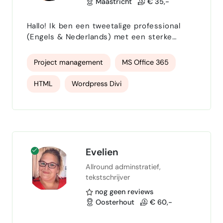
Maastricht
€ 35,-
Hallo! Ik ben een tweetalige professional
(Engels & Nederlands) met een sterke
achtergrond in projectmanagement, een
passie voor schrijven en praktische
Project management
MS Office 365
ervaring in het bouwen van websites. Mijn
kracht ligt in het combineren van
HTML
Wordpress Divi
organisatie, creativiteit en digitale
oplossingen. De afgelopen jaren heb ik met
documentbeheer
succes multidisciplinaire projecten geleid,
internationale teams gecoördineerd en gez…
Evelien
Allround adminstratief,
tekstschrijver
nog geen reviews
Oosterhout
€ 60,-