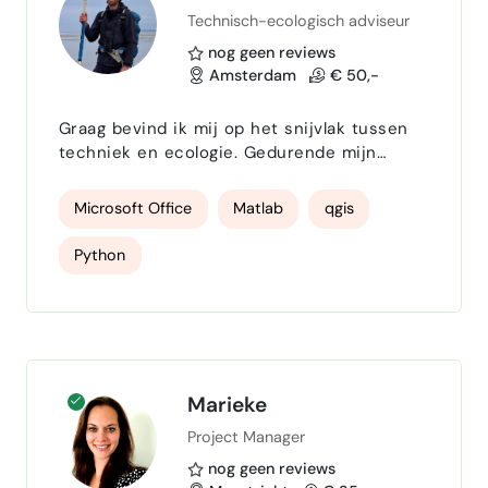
Technisch-ecologisch adviseur
nog geen reviews
Amsterdam
€ 50,-
Graag bevind ik mij op het snijvlak tussen
techniek en ecologie. Gedurende mijn
opleiding aan de TU Delft heb ik ook altijd
veel veldwerk gedaan en me bezig
Microsoft Office
Matlab
qgis
gehouden met natuurbescherming en
natuurontwikkeling als vrijwilliger bij oa.
Python
Staatsbosbeheer, Natuurmonumenten en
SOVON. Tijdens mijn dienstverband bij
onderzoeksinstituut Deltares lag mijn focus
ook op het verbinden van technische- en
eco…
Marieke
Project Manager
nog geen reviews