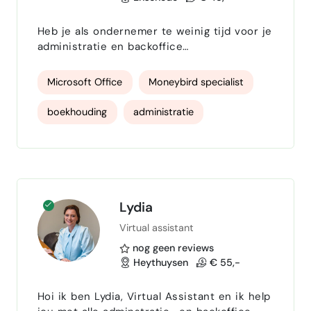
Heb je als ondernemer te weinig tijd voor je
administratie en backoffice
werkzaamheden? Dan kan ik je
ondersteunen. Als virtueel assistent help ik
Microsoft Office
Moneybird specialist
ondernemers met administratieve en
boekhoudkundige werkzaamheden, zodat zij
boekhouding
administratie
meer tijd hebben om te ondernemen. Ik
werk voornamelijk met Moneybird en zorg
administratief
administrateur
voor een overzichtelijke, actuele en goed
georganiseerde administratie. Door mijn
Microsoft Word
Microsoft Excel
ervaring als…
BTW aangiften
Facturatie
Lydia
Virtual assistant
Facturen inboeken
nog geen reviews
inboeken aan-en verkoopfacturen
Heythuysen
€ 55,-
bankafschriften
Kas en bank
Hoi ik ben Lydia, Virtual Assistant en ik help