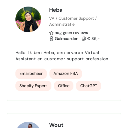
Heba
VA / Customer Support /
Administratie
nog geen reviews
Galmaarden
€ 35,-
Hallo! Ik ben Heba, een ervaren Virtual
Assistant en customer support professional
met een achtergrond in kritieke diensten. Ik
combineer jarenlange ervaring in
Emailbeheer
Amazon FBA
nauwkeurige en betrouwbare ondersteuning
met expertise in e‑commerce en digitale
Shopify Expert
Office
ChatGPT
tools. Wat ik voor jou kan betekenen:
Administratieve ondersteuning & VA-taken:
administratief medewerker
agenda- en e-mailbeheer, data-entry,
documenten en rapporten opstellen,…
Virtual assistent
Wout