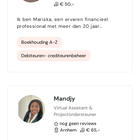
€ 50,-
Ik ben Mariska, een ervaren financieel
professional met meer dan 20 jaar
werkervaring in administratie, finance en
procesoptimalisatie. Vanuit mijn eigen
Boekhouding A-Z
bedrijf Structo – VA ondersteun ik
ondernemers met hun backoffice en help ik
Debiteuren- crediteurenbeheer
orde en structuur te brengen in hun bedrijf.
Mijn expertise ligt in: Financiële
Facturatie
prognose specialist
administratie (debiteuren/crediteuren,
facturatie, bankmutaties, jaarafsluitin…
Management rapportages
BTW aangiften
Snelstart
Moneybird
Mandjy
Virtual Assistant &
Exact
agenda- en emailbeheer
Projectondersteuner
Office 365
excell
nog geen reviews
Arnhem
€ 65,-
procesoptimalisatie