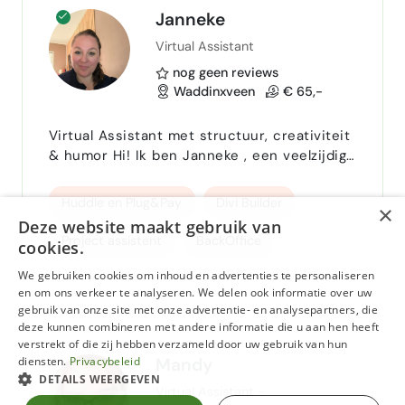
Canva
Trello
zelfstandig werken
Janneke
Virtual Assistant
betrouwbaar
nauwkeurig
nog geen reviews
Waddinxveen
€ 65,-
Virtual Assistant met structuur, creativiteit
& humor Hi! Ik ben Janneke , een veelzijdige
Virtual assistant met meer dan 20 jaar
ervaring als managementassistente én bijna
Huddle en Plug&Pay
Divi Builder
×
5 jaar zelfstandig ondernemer. Ik help
Deze website maakt gebruik van
gedreven ondernemers met alles wat zij
Project assistent
BackOffice
cookies.
liever niet zelf doen — van backoffice tot
projectmanagement, van technische
We gebruiken cookies om inhoud en advertenties te personaliseren
E-mailmarketing
Wordpress updates
en om ons verkeer te analyseren. We delen ook informatie over uw
ondersteuning tot communitybeheer. Of je
gebruik van onze site met onze advertentie- en analysepartners, die
nu je inbox laat ontplo…
Wordpress Divi
deze kunnen combineren met andere informatie die u aan hen heeft
verstrekt of die zij hebben verzameld door uw gebruik van hun
Mailblue-ActiveCampaign
diensten.
Privacybeleid
Mandy
DETAILS WEERGEVEN
Virtual Assistant -
Mighty Networks
community building