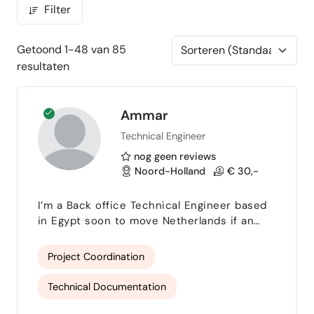
Filter
Getoond 1-48 van 85
resultaten
Ammar
Technical Engineer
nog geen reviews
Noord-Holland
€ 30,-
I’m a Back office Technical Engineer based
in Egypt soon to move Netherlands if an
opportunity was provided, currently working
freelance with a construcion company
Project Coordination
clients in the US. I specialize in solving
technical problems efficiently,
Technical Documentation
communicating clearly, and delivering
reliable results on time. I have experience